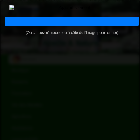
(Ou cliquez n'importe où à côté de l'image pour fermer)
Accueil
Boutique
Essaims
Formation
Vie des Abeilles
Apiculture
Assistance
Livres & DVD