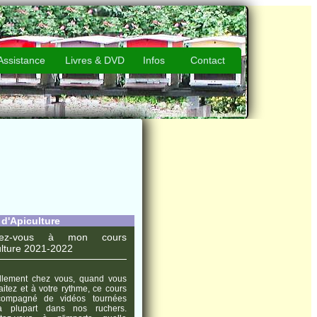
Assistance
Livres & DVD
Infos
Contact
d'Apiculture
ivez-vous à mon cours
ulture 2021-2022
illement chez vous, quand vous
aitez et à votre rythme, ce cours
compagné de vidéos tournées
a plupart dans nos ruchers.