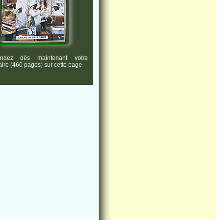
ndez dès maintenant votre
ire (460 pages) sur cette page