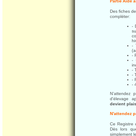
Partie Aide 
Des fiches de
compléter:
- 
su
co
h
-
(
- 
- 
in
- 
- 
- 
- 
N'attendez 
d'élevage ap
devient plais
N'attendez p
Ce Registre d
Dès lors qu
simplement l