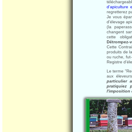
téléchargeabl
d'apiculture 
regretterez p
Je vous éparg
d'élevage apic
(la paperass
changent san
cette oblig
Détrompez-v
Cette Contra
produits de l
ou ruche, fut-
Registre d'éle
Le terme "Reg
aux éleveur
particulie
pratiquiez
l'imposition 