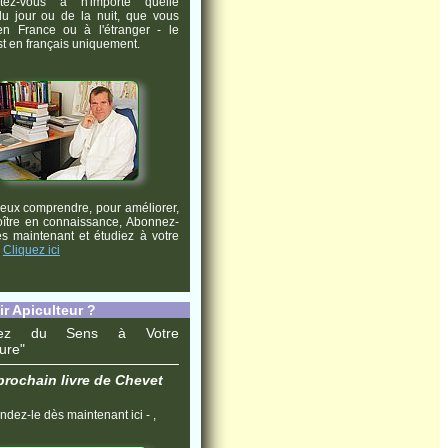
tez-vous à n'importe quelle
u jour ou de la nuit, que vous
en France ou à l'étranger - le
st en français uniquement.
eux comprendre, pour améliorer,
oître en connaissance, Abonnez-
s maintenant et étudiez à votre
:
Cliquez ici
r Apiculteur ?
nez du Sens à Votre
ture"
prochain livre de Chevet
ez-le dès maintenant ici - ,