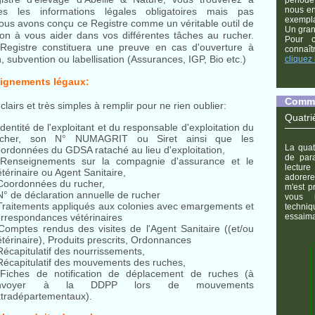
nous e
tes les informations légales obligatoires mais pas
exemplai
ous avons conçu ce Registre comme un véritable outil de
Un gran
çon à vous aider dans vos différentes tâches au rucher.
Pour 
Registre constituera une preuve en cas d'ouverture à
connaî
, subvention ou labellisation (Assurances, IGP, Bio etc.)
cliquez 
eignements légaux:
Comme
lairs et très simples à remplir pour ne rien oublier:
Quatri
Identité de l'exploitant et du responsable d'exploitation du
ucher, son N° NUMAGRIT ou Siret ainsi que les
La quat
ordonnées du GDSA rataché au lieu d'exploitation,
de para
 Renseignements sur la compagnie d'assurance et le
lecture
térinaire ou Agent Sanitaire,
adorere
Coordonnées du rucher,
m'est p
N° de déclaration annuelle de rucher
vous 
Traitements appliqués aux colonies avec emargements et
techniq
essaima
rrespondances vétérinaires
Comptes rendus des visites de l'Agent Sanitaire ((et/ou
térinaire), Produits prescrits, Ordonnances
Récapitulatif des nourrissements,
Récapitulatif des mouvements des ruches,
 Fiches de notification de déplacement de ruches (à
nvoyer à la DDPP lors de mouvements
xtradépartementaux).