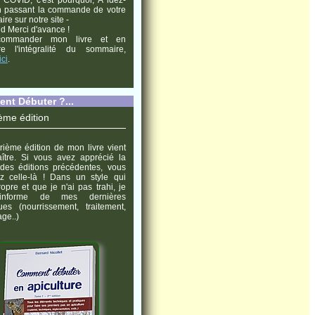
n passant la commande de votre
re sur notre site -
d Merci d'avance !
commander mon livre et en
tre l'intégralité du sommaire,
ici
.
nt Débuter ?...
ème édition
rième édition de mon livre vient
ître. Si vous avez apprécié la
 des éditions précédentes, vous
z celle-là ! Dans un style qui
ropre et que je n'ai pas trahi, je
informe de mes dernières
ues (nourrissement, traitement,
ge..)