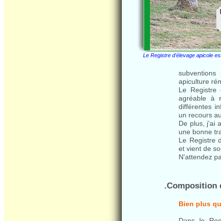
Le Registre d'élevage apicole e
subventions 
apiculture ré
Le Registre 
agréable à r
différentes i
un recours au
De plus, j'ai 
une bonne tra
Le Registre 
et vient de sor
N'attendez pa
.Composition 
Bien plus qu
Dans le Regi