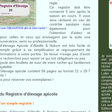
règle.
Ce registre doit être
conservé 5 ans après la
saison en cours. Il vous
sera réclamé en cas de
contrôle sanitaire mais
st une OBLIGATION dès la 1ère ruche !
également pour
l'obtention d'aides et
pour celles et ceux qui envisagent par la suite une
munératrice, semi ou professionnelle.
d'élevage Apicole d'Abeille & Nature est très facile et
emplir grâce à sa simplification et regroupement de
nformations à votre portée. Sa tenue n'exige pas d'avoir
Je sui
x recherches pour savoir ce qui est obligatoire ou pas.
réel p
ajouté des feuillets de suivi de votre rucher qui faciliteront
ouvrage
çabilité.
l'écri
vraiment
d'élevage apicole contient 56 pages au format 21 x 29.7
Lutter
tir !
apicult
s pour réserver vos exemplaires !
compris
évident
peut-ê
apicult
du Registre d'élevage apicole
qu'elle
appris
vidéos d
'un simple registre !
Les aut
Editeur
stre d'élevage d'Abeille & Nature, vous trouverez à
période