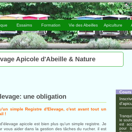
ique
Essaims
Formation
Vie des Abeilles
Apiculture
evage Apicole d'Abeille & Nature
1
Cours 
levage: une obligation
Inscr
d'apic
u'un simple Registre d'Elevage, c'est avant tout un
il !
Tranqu
le souh
d'élevage apicole est bien plus qu'un simple registre. Je
est ac
ur vous aider dans la gestion des tâches du rucher. il est
pour l