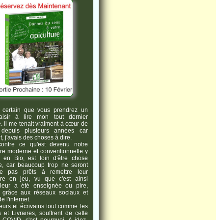
s certain que vous prendrez un
laisir à lire mon tout dernier
. Il me tenait vraiment à cœur de
re depuis plusieurs années car
, j'avais des choses à dire.
 contre ce qu'est devenu notre
ure moderne et conventionnelle y
 en Bio, est loin d'être chose
e, car beaucoup trop ne seront
tre pas prêts à remettre leur
ure en jeu, vu que c'est ainsi
 leur a été enseignée ou pire,
e grâce aux réseaux sociaux et
e l'internet.
eurs et écrivains tout comme les
s et Livraires, souffrent de cette
 COVID, c'est pourquoi, A idez-