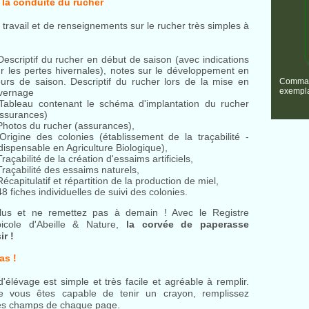
à la conduite du rucher
 travail et de renseignements sur le rucher très simples à
Descriptif du rucher en début de saison (avec indications
r les pertes hivernales), notes sur le développement en
urs de saison. Descriptif du rucher lors de la mise en
Comma
exempla
ivernage
 Tableau contenant le schéma d'implantation du rucher
assurances)
Photos du rucher (assurances),
Origine des colonies (établissement de la traçabilité -
dispensable en Agriculture Biologique),
Traçabilité de la création d'essaims artificiels,
Traçabilité des essaims naturels,
Récapitulatif et répartition de la production de miel,
48 fiches individuelles de suivi des colonies.
plus et ne remettez pas à demain ! Avec le Registre
icole d'Abeille & Nature,
la corvée de paperasse
ir !
as !
'élévage est simple et très facile et agréable à remplir.
e vous êtes capable de tenir un crayon, remplissez
es champs de chaque page.