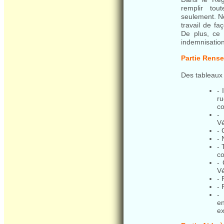
remplir tou
seulement. N
travail de fa
De plus, ce 
indemnisation
Partie Rens
Des tableaux c
- 
r
co
-
Vé
- 
- 
- 
co
- 
Vé
- 
- 
-
e
e