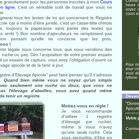
Connec
e gratuitement pour les personnes inscrites à mon
Cours
heure d
en ligne
, c'est un véritable outil de travail que vous ne
soyez 
as.
cours e
nerai tous les textes de loi qui concernent le Registre
ole car à moins d'être juriste, c'est un casse-tête chinois
e, toujours la paperasse sans parler des textes qui
s arrêt !) Bon nombre d'apiculteurs ne remplissent pas
ation pensant qu'elle ne concerne que les pros.
ous !
inte légale nous concerne tous, que nous vendions des
a ruche ou pas. Dès l'acquisition de votre premier essaim
il un essaim de capture, vous avez l'obligation d'ouvrir ce
Pour mi
vage apicole et de le tenir à jour.
pour cr
vous dè
istre d'Elevage Apicole" peut faire penser qu'il s'adresse
rythme 
s.
Quand bien même vous ne soyez qu'un simple
r avec seulement une ruche ou deux, que vous ne
 pas l'élevage d'abeilles, vous avez quand même
de tenir un registre
.
Deveni
"Don
Mettez-vous en règle !
Apicul
Je vous recommande
d'utiliser 1 registre
Votre 
d'élevage par rucher,
même si vous n'avez
Command
qu'une seule ruche. Cela
vous permettra d'être en